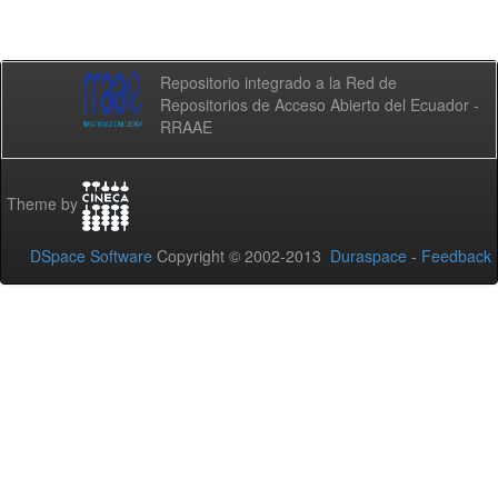
Repositorio integrado a la Red de
Repositorios de Acceso Abierto del Ecuador -
RRAAE
Theme by
DSpace Software
Copyright © 2002-2013
Duraspace
-
Feedback