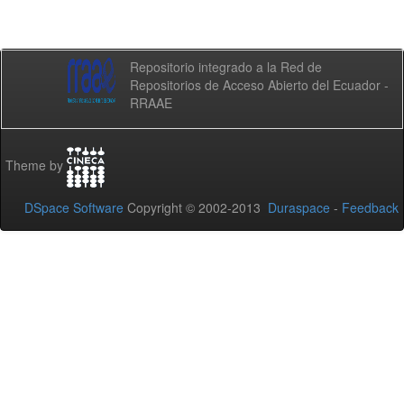
Repositorio integrado a la Red de
Repositorios de Acceso Abierto del Ecuador -
RRAAE
Theme by
DSpace Software
Copyright © 2002-2013
Duraspace
-
Feedback