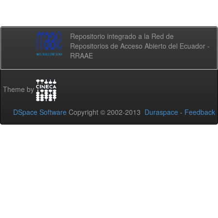
Repositorio integrado a la Red de
Repositorios de Acceso Abierto del Ecuador -
RRAAE
Theme by
DSpace Software
Copyright © 2002-2013
Duraspace
-
Feedback