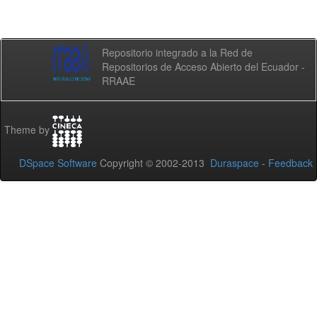
Repositorio integrado a la Red de
Repositorios de Acceso Abierto del Ecuador -
RRAAE
Theme by
DSpace Software
Copyright © 2002-2013
Duraspace
-
Feedback