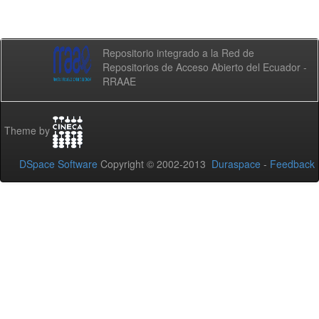
Repositorio integrado a la Red de
Repositorios de Acceso Abierto del Ecuador -
RRAAE
Theme by
DSpace Software
Copyright © 2002-2013
Duraspace
-
Feedback