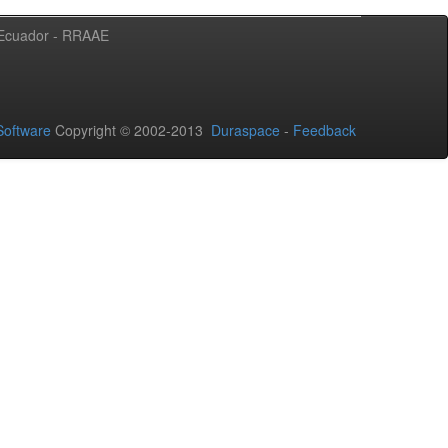
l Ecuador - RRAAE
oftware
Copyright © 2002-2013
Duraspace
-
Feedback