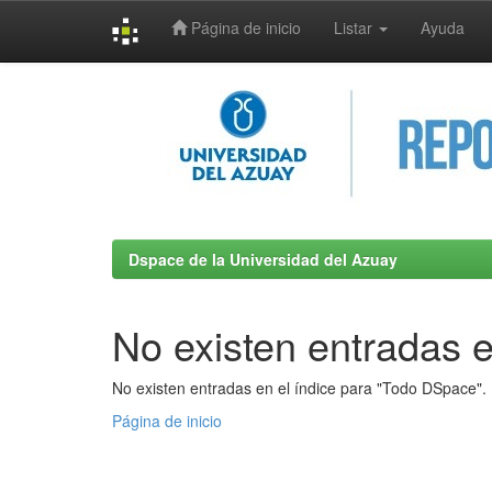
Página de inicio
Listar
Ayuda
Skip
navigation
Dspace de la Universidad del Azuay
No existen entradas e
No existen entradas en el índice para "Todo DSpace".
Página de inicio