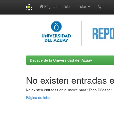
Página de inicio
Listar
Ayuda
Skip
navigation
Dspace de la Universidad del Azuay
No existen entradas e
No existen entradas en el índice para "Todo DSpace".
Página de inicio