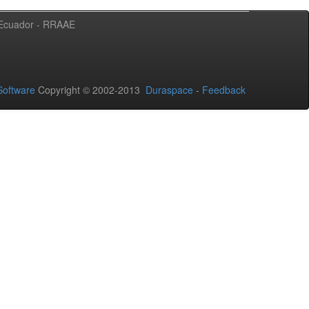
l Ecuador - RRAAE
oftware
Copyright © 2002-2013
Duraspace
-
Feedback