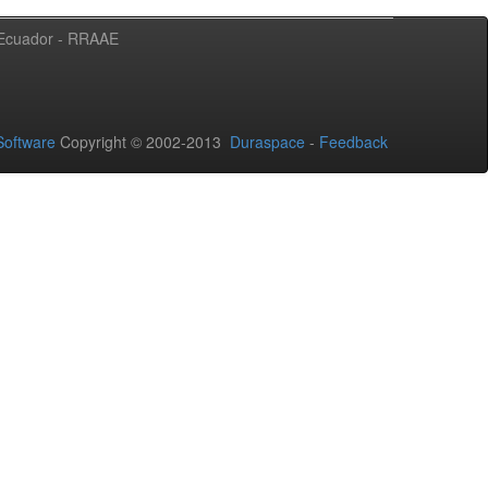
l Ecuador - RRAAE
oftware
Copyright © 2002-2013
Duraspace
-
Feedback