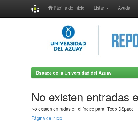
Página de inicio
Listar
Ayuda
Skip
navigation
Dspace de la Universidad del Azuay
No existen entradas e
No existen entradas en el índice para "Todo DSpace".
Página de inicio