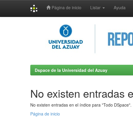
Página de inicio
Listar
Ayuda
Skip
navigation
Dspace de la Universidad del Azuay
No existen entradas e
No existen entradas en el índice para "Todo DSpace".
Página de inicio