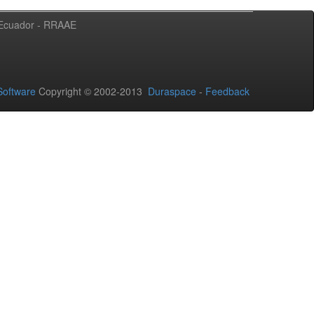
l Ecuador - RRAAE
oftware
Copyright © 2002-2013
Duraspace
-
Feedback