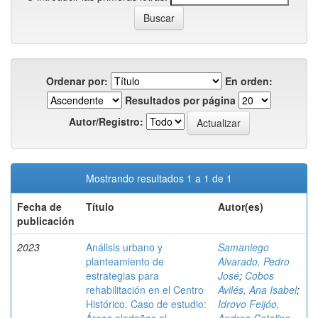
Ordenar por:
En orden:
Resultados por página
Autor/Registro:
Mostrando resultados 1 a 1 de 1
Fecha de
Título
Autor(es)
publicación
2023
Análisis urbano y
Samaniego
planteamiento de
Alvarado, Pedro
estrategias para
José
;
Cobos
rehabilitación en el Centro
Avilés, Ana Isabel
;
Histórico. Caso de estudio:
Idrovo Feijóo,