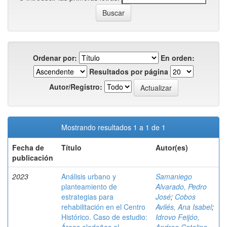
Ordenar por:
En orden:
Resultados por página
Autor/Registro:
Mostrando resultados 1 a 1 de 1
Fecha de
Título
Autor(es)
publicación
2023
Análisis urbano y
Samaniego
planteamiento de
Alvarado, Pedro
estrategias para
José
;
Cobos
rehabilitación en el Centro
Avilés, Ana Isabel
;
Histórico. Caso de estudio:
Idrovo Feijóo,