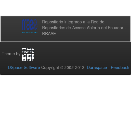
Repositorio integrado a la Red de
Repositorios de Acceso Abierto del Ecuador -
RRAAE
Theme by
DSpace Software
Copyright © 2002-2013
Duraspace
-
Feedback