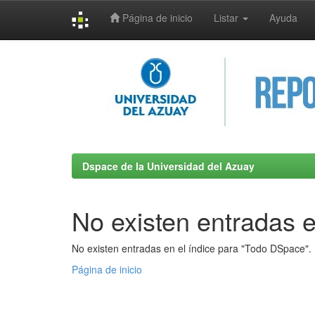
Página de inicio
Listar
Ayuda
Skip
navigation
Dspace de la Universidad del Azuay
No existen entradas e
No existen entradas en el índice para "Todo DSpace".
Página de inicio