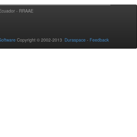
l Ecuador - RRAAE
oftware
Copyright © 2002-2013
Duraspace
-
Feedback