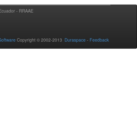
l Ecuador - RRAAE
oftware
Copyright © 2002-2013
Duraspace
-
Feedback