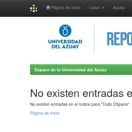
Página de inicio
Listar
Ayuda
Skip
navigation
Dspace de la Universidad del Azuay
No existen entradas e
No existen entradas en el índice para "Todo DSpace".
Página de inicio