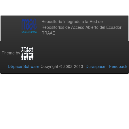
Repositorio integrado a la Red de
Repositorios de Acceso Abierto del Ecuador -
RRAAE
Theme by
DSpace Software
Copyright © 2002-2013
Duraspace
-
Feedback