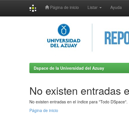
Página de inicio
Listar
Ayuda
Skip
navigation
Dspace de la Universidad del Azuay
No existen entradas e
No existen entradas en el índice para "Todo DSpace".
Página de inicio