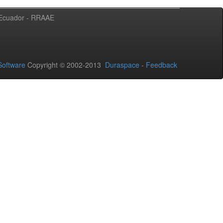
l Ecuador - RRAAE
oftware
Copyright © 2002-2013
Duraspace
-
Feedback