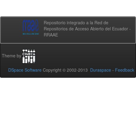
Repositorio integrado a la Red de
Repositorios de Acceso Abierto del Ecuador -
RRAAE
Theme by
DSpace Software
Copyright © 2002-2013
Duraspace
-
Feedback