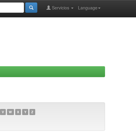
Servicios
Language
V
W
X
Y
Z