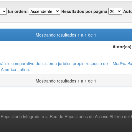
En orden:
Resultados por página
Auto
Mostrando resultados 1 a 1 de 1
Autor(es)
álisis comparativo del sistema jurídico propio respecto de
Medina Al
 América Latina.
Mostrando resultados 1 a 1 de 1
Repositorio integrado a la Red de Repositorios de Acceso Abierto de