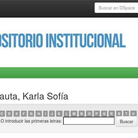
auta, Karla Sofía
C
D
E
F
G
H
I
J
K
L
M
N
O
P
Q
R
S
T
U
O introducir las primeras letras: