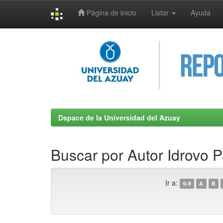
Página de inicio
Listar
Ayuda
Skip
navigation
Dspace de la Universidad del Azuay
Buscar por Autor Idrovo P
Ir a:
0-9
A
B