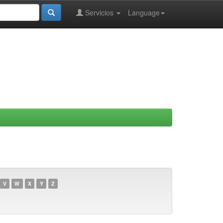
Servicios
Language
V
W
X
Y
Z