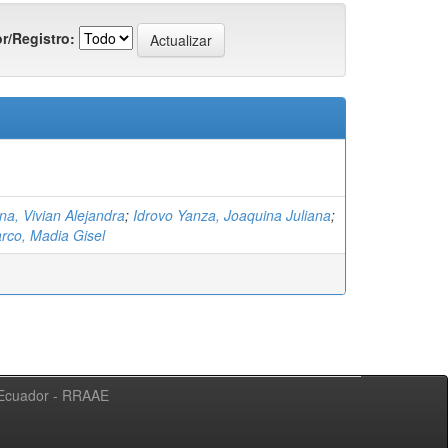
r/Registro:
na, Vivian Alejandra
;
Idrovo Yanza, Joaquina Juliana
;
arco, Madia Gisel
l Ecuador - RRAAE