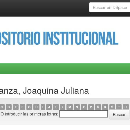
Yanza, Joaquina Juliana
C
D
E
F
G
H
I
J
K
L
M
N
O
P
Q
R
S
T
U
O introducir las primeras letras: