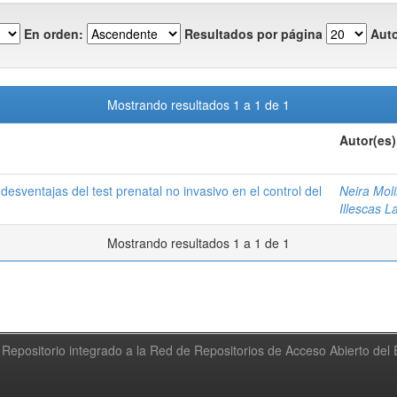
En orden:
Resultados por página
Auto
Mostrando resultados 1 a 1 de 1
Autor(es)
desventajas del test prenatal no invasivo en el control del
Neira Moli
Illescas L
Mostrando resultados 1 a 1 de 1
Repositorio integrado a la Red de Repositorios de Acceso Abierto de