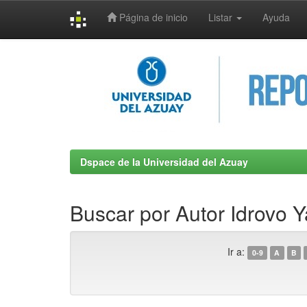
Página de inicio
Listar
Ayuda
Skip
navigation
Dspace de la Universidad del Azuay
Buscar por Autor Idrovo 
Ir a:
0-9
A
B