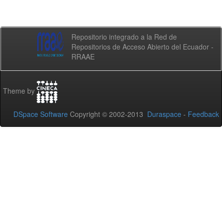
Repositorio integrado a la Red de
Repositorios de Acceso Abierto del Ecuador -
RRAAE
Theme by
DSpace Software
Copyright © 2002-2013
Duraspace
-
Feedback