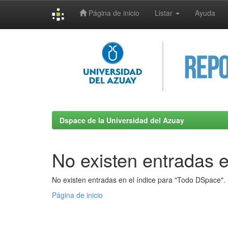
Página de inicio
Listar
Ayuda
Skip
navigation
Dspace de la Universidad del Azuay
No existen entradas e
No existen entradas en el índice para "Todo DSpace".
Página de inicio