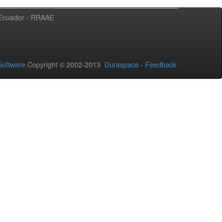
l Ecuador - RRAAE
oftware
Copyright © 2002-2013
Duraspace
-
Feedback