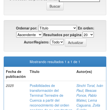
Ordenar por:
En orden:
Resultados por página
Autor/Registro:
Mostrando resultados 1 a 1 de 1
Fecha de
Título
Autor(es)
publicación
2025
Posibilidades de
Sinchi Toral, Iván
transformación del
Paul
;
Illescas
Terminal Terrestre de
Ponce, Pablo
Cuenca a partir del
Mateo
;
Lema
reconocimiento del orden
Caguana, Zoila