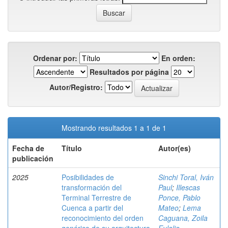
Ordenar por:
En orden:
Resultados por página
Autor/Registro:
Mostrando resultados 1 a 1 de 1
Fecha de
Título
Autor(es)
publicación
2025
Posibilidades de
Sinchi Toral, Iván
transformación del
Paul
;
Illescas
Terminal Terrestre de
Ponce, Pablo
Cuenca a partir del
Mateo
;
Lema
reconocimiento del orden
Caguana, Zoila