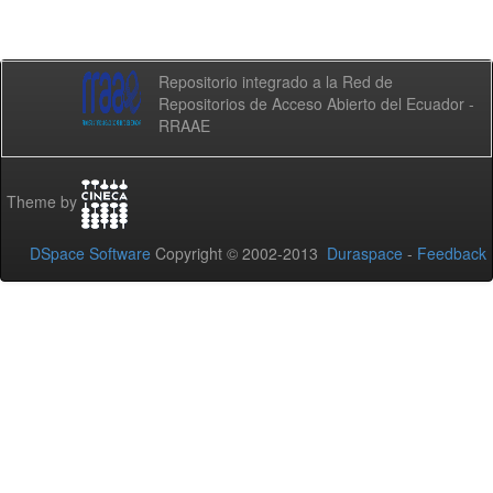
Repositorio integrado a la Red de
Repositorios de Acceso Abierto del Ecuador -
RRAAE
Theme by
DSpace Software
Copyright © 2002-2013
Duraspace
-
Feedback