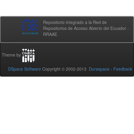
Repositorio integrado a la Red de
Repositorios de Acceso Abierto del Ecuador -
RRAAE
Theme by
DSpace Software
Copyright © 2002-2013
Duraspace
-
Feedback