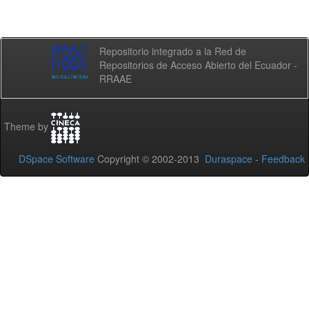
Repositorio integrado a la Red de
Repositorios de Acceso Abierto del Ecuador -
RRAAE
Theme by
DSpace Software
Copyright © 2002-2013
Duraspace
-
Feedback