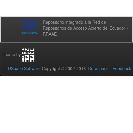
Repositorio integrado a la Red de
Repositorios de Acceso Abierto del Ecuador -
RRAAE
Theme by
DSpace Software
Copyright © 2002-2013
Duraspace
-
Feedback