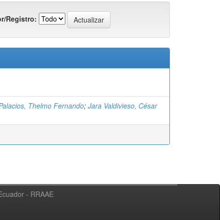
r/Registro:
Palacios, Thelmo Fernando
;
Jara Valdivieso, César
l Ecuador - RRAAE