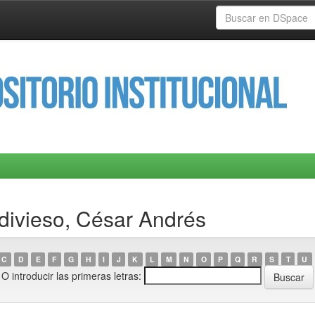
ldivieso, César Andrés
C
D
E
F
G
H
I
J
K
L
M
N
O
P
Q
R
S
T
U
O introducir las primeras letras: