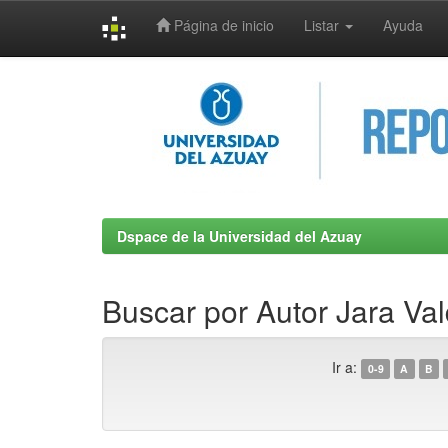
Página de inicio
Listar
Ayuda
Skip
navigation
Dspace de la Universidad del Azuay
Buscar por Autor Jara Va
Ir a:
0-9
A
B