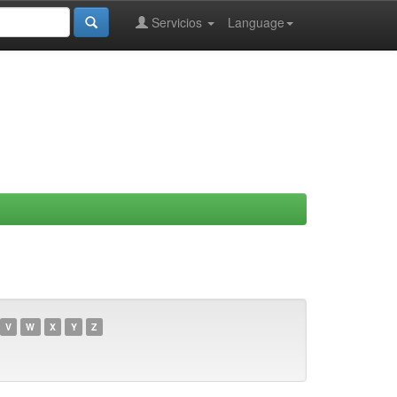
Servicios
Language
V
W
X
Y
Z