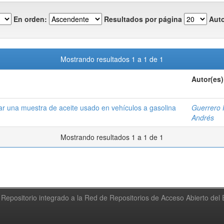
En orden:
Resultados por página
Auto
Mostrando resultados 1 a 1 de 1
Autor(es)
r una muestra de aceite usado en vehículos a gasolina
Guerrero 
Andrés
Mostrando resultados 1 a 1 de 1
Repositorio integrado a la Red de Repositorios de Acceso Abierto de