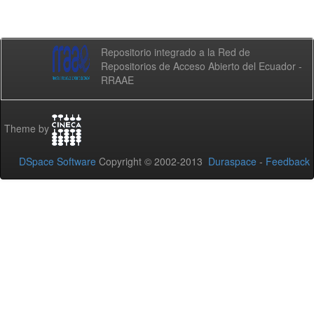
Repositorio integrado a la Red de
Repositorios de Acceso Abierto del Ecuador -
RRAAE
Theme by
DSpace Software
Copyright © 2002-2013
Duraspace
-
Feedback