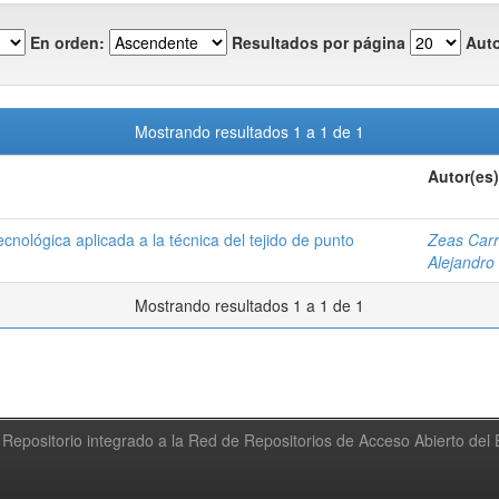
En orden:
Resultados por página
Auto
Mostrando resultados 1 a 1 de 1
Autor(es)
cnológica aplicada a la técnica del tejido de punto
Zeas Carri
Alejandro
Mostrando resultados 1 a 1 de 1
Repositorio integrado a la Red de Repositorios de Acceso Abierto de