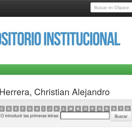
errera, Christian Alejandro
C
D
E
F
G
H
I
J
K
L
M
N
O
P
Q
R
S
T
U
O introducir las primeras letras: