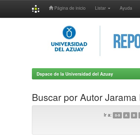
Página de inicio
Listar
Ayuda
Skip
navigation
Dspace de la Universidad del Azuay
Buscar por Autor Jarama H
Ir a:
0-9
A
B