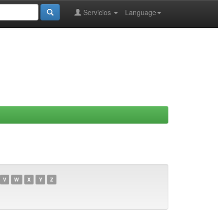
Servicios
Language
V
W
X
Y
Z