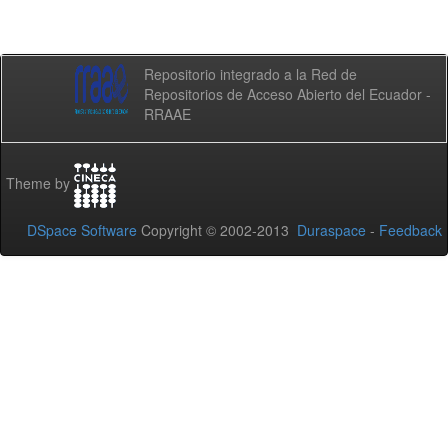
Repositorio integrado a la Red de
Repositorios de Acceso Abierto del Ecuador -
RRAAE
Theme by
DSpace Software
Copyright © 2002-2013
Duraspace
-
Feedback