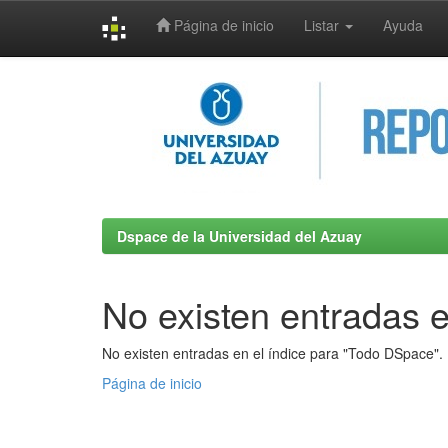
Página de inicio
Listar
Ayuda
Skip
navigation
Dspace de la Universidad del Azuay
No existen entradas e
No existen entradas en el índice para "Todo DSpace".
Página de inicio