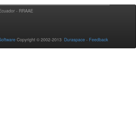
l Ecuador - RRAAE
oftware
Copyright © 2002-2013
Duraspace
-
Feedback