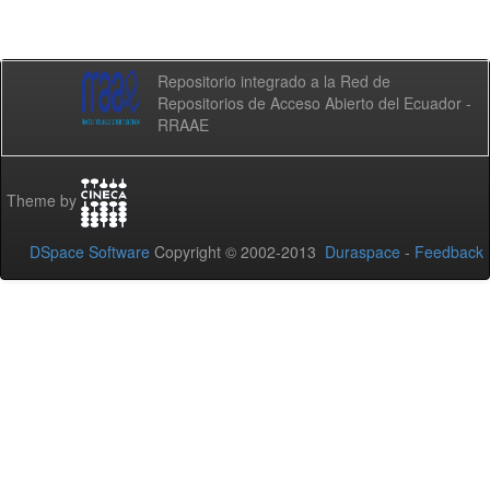
Repositorio integrado a la Red de
Repositorios de Acceso Abierto del Ecuador -
RRAAE
Theme by
DSpace Software
Copyright © 2002-2013
Duraspace
-
Feedback