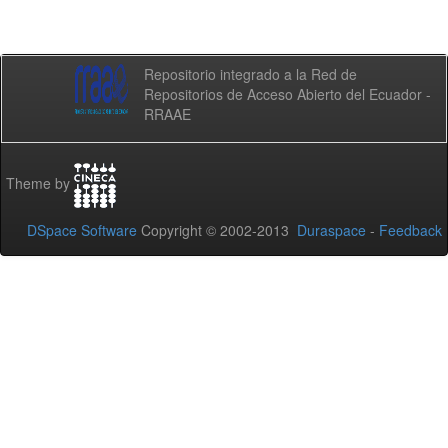
Repositorio integrado a la Red de
Repositorios de Acceso Abierto del Ecuador -
RRAAE
Theme by
DSpace Software
Copyright © 2002-2013
Duraspace
-
Feedback