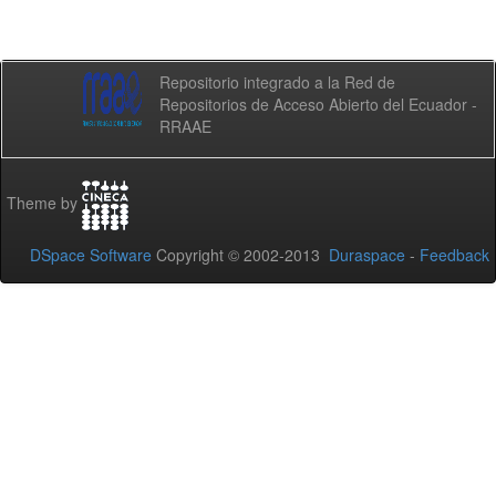
Repositorio integrado a la Red de
Repositorios de Acceso Abierto del Ecuador -
RRAAE
Theme by
DSpace Software
Copyright © 2002-2013
Duraspace
-
Feedback