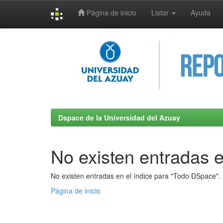
Página de inicio
Listar
Ayuda
Skip
navigation
Dspace de la Universidad del Azuay
No existen entradas e
No existen entradas en el índice para "Todo DSpace".
Página de inicio