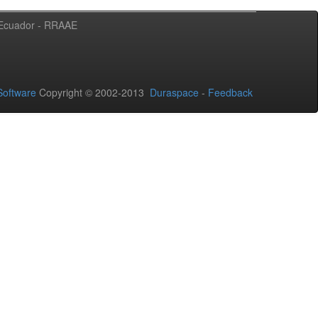
l Ecuador - RRAAE
oftware
Copyright © 2002-2013
Duraspace
-
Feedback