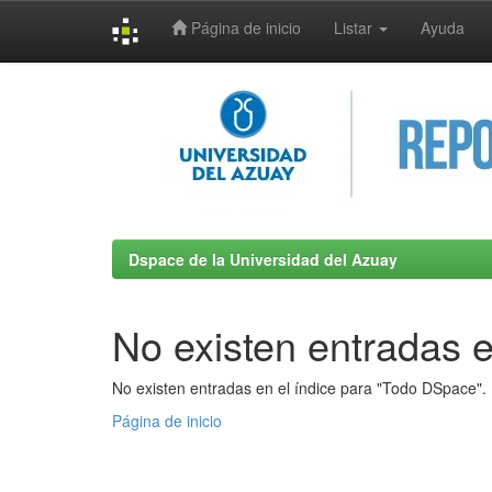
Página de inicio
Listar
Ayuda
Skip
navigation
Dspace de la Universidad del Azuay
No existen entradas e
No existen entradas en el índice para "Todo DSpace".
Página de inicio