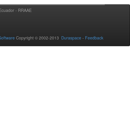
l Ecuador - RRAAE
oftware
Copyright © 2002-2013
Duraspace
-
Feedback