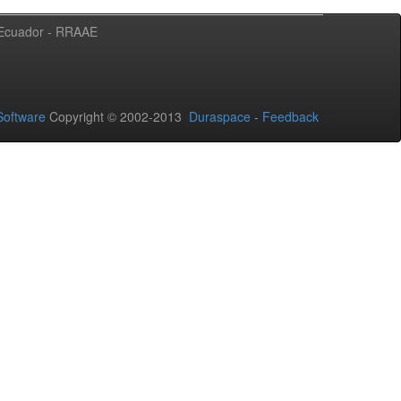
l Ecuador - RRAAE
oftware
Copyright © 2002-2013
Duraspace
-
Feedback