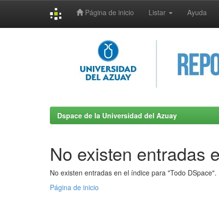
Página de inicio
Listar
Ayuda
Skip
navigation
Dspace de la Universidad del Azuay
No existen entradas e
No existen entradas en el índice para "Todo DSpace".
Página de inicio