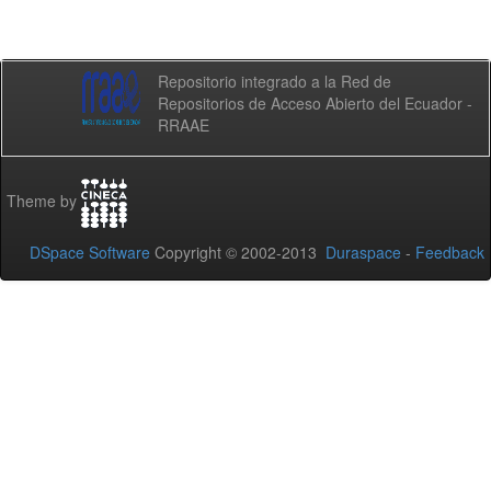
Repositorio integrado a la Red de
Repositorios de Acceso Abierto del Ecuador -
RRAAE
Theme by
DSpace Software
Copyright © 2002-2013
Duraspace
-
Feedback