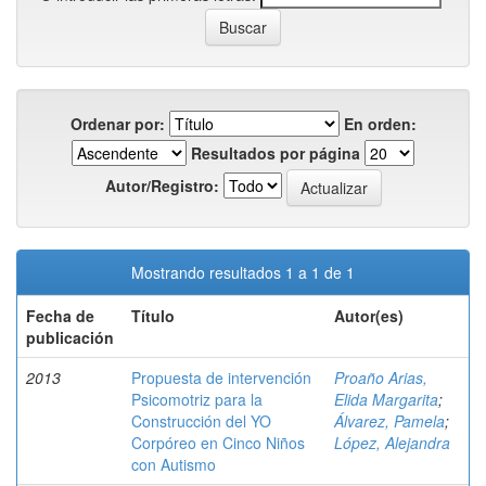
Ordenar por:
En orden:
Resultados por página
Autor/Registro:
Mostrando resultados 1 a 1 de 1
Fecha de
Título
Autor(es)
publicación
2013
Propuesta de intervención
Proaño Arias,
Psicomotriz para la
Elida Margarita
;
Construcción del YO
Álvarez, Pamela
;
Corpóreo en Cinco Niños
López, Alejandra
con Autismo