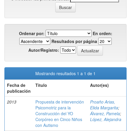
Ordenar por:
En orden:
Resultados por página
Autor/Registro:
Mostrando resultados 1 a 1 de 1
Fecha de
Título
Autor(es)
publicación
2013
Propuesta de intervención
Proaño Arias,
Psicomotriz para la
Elida Margarita
;
Construcción del YO
Álvarez, Pamela
;
Corpóreo en Cinco Niños
López, Alejandra
con Autismo