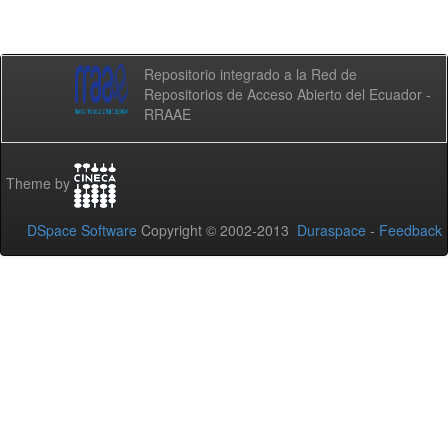
Repositorio integrado a la Red de
Repositorios de Acceso Abierto del Ecuador -
RRAAE
Theme by
DSpace Software
Copyright © 2002-2013
Duraspace
-
Feedback