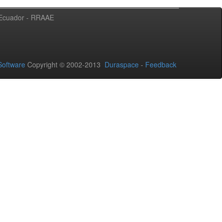
l Ecuador - RRAAE
oftware
Copyright © 2002-2013
Duraspace
-
Feedback