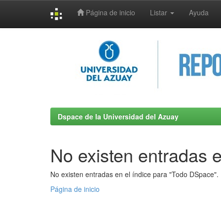
Página de inicio
Listar
Ayuda
Skip
navigation
Dspace de la Universidad del Azuay
No existen entradas e
No existen entradas en el índice para "Todo DSpace".
Página de inicio