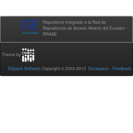
Repositorio integrado a la Red de
Repositorios de Acceso Abierto del Ecuador -
RRAAE
Theme by
DSpace Software
Copyright © 2002-2013
Duraspace
-
Feedback