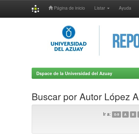
Página de inicio
Listar
Ayuda
Skip
navigation
Dspace de la Universidad del Azuay
Buscar por Autor López Ar
Ir a:
0-9
A
B