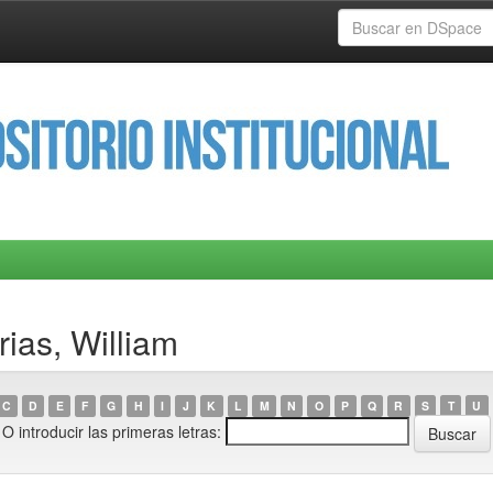
ias, William
C
D
E
F
G
H
I
J
K
L
M
N
O
P
Q
R
S
T
U
O introducir las primeras letras: