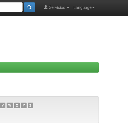
Servicios
Language
V
W
X
Y
Z