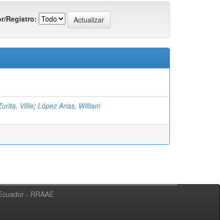
r/Registro:
rita, Villie
;
López Arias, William
l Ecuador - RRAAE