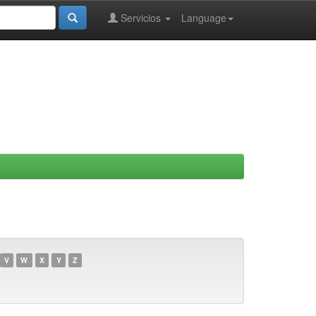
Servicios
Language
V
W
X
Y
Z