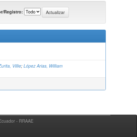
r/Registro:
rita, Villie
;
López Arias, William
l Ecuador - RRAAE