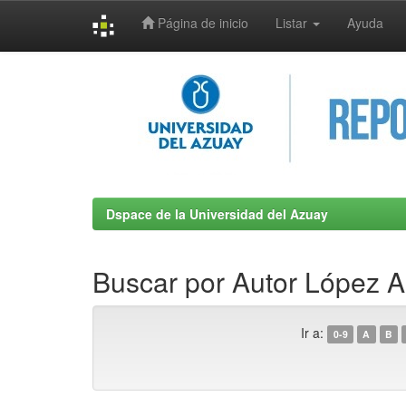
Página de inicio
Listar
Ayuda
Skip
navigation
Dspace de la Universidad del Azuay
Buscar por Autor López Ar
Ir a:
0-9
A
B