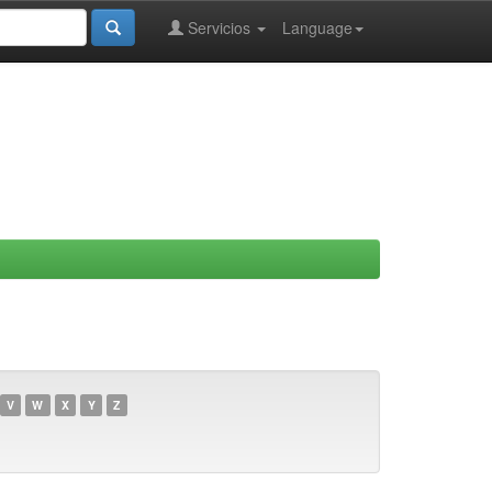
Servicios
Language
V
W
X
Y
Z