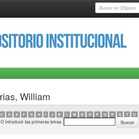
ias, William
C
D
E
F
G
H
I
J
K
L
M
N
O
P
Q
R
S
T
U
O introducir las primeras letras: