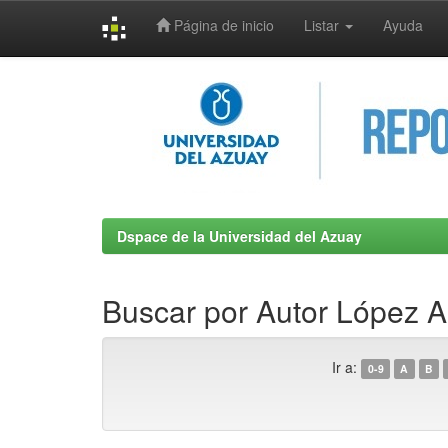
Página de inicio
Listar
Ayuda
Skip
navigation
Dspace de la Universidad del Azuay
Buscar por Autor López Ar
Ir a:
0-9
A
B