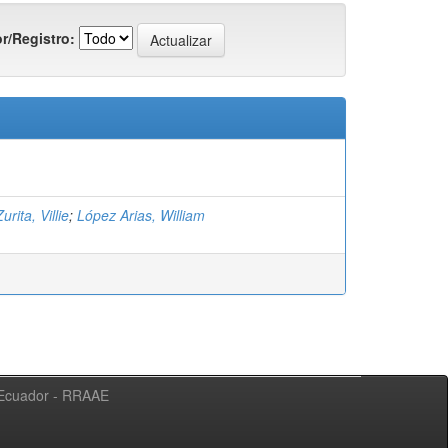
r/Registro:
rita, Villie
;
López Arias, William
l Ecuador - RRAAE