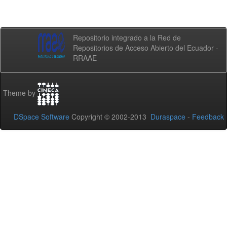
Repositorio integrado a la Red de
Repositorios de Acceso Abierto del Ecuador -
RRAAE
Theme by
DSpace Software
Copyright © 2002-2013
Duraspace
-
Feedback