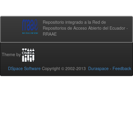
Repositorio integrado a la Red de
Repositorios de Acceso Abierto del Ecuador -
RRAAE
Theme by
DSpace Software
Copyright © 2002-2013
Duraspace
-
Feedback