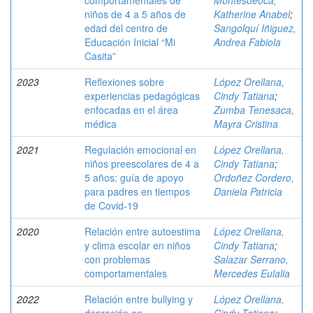
comportamentales de
Montesdeoca,
niños de 4 a 5 años de
Katherine Anabel
;
edad del centro de
Sangolquí Iñiguez,
Educación Inicial “Mi
Andrea Fabiola
Casita”
2023
Reflexiones sobre
López Orellana,
experiencias pedagógicas
Cindy Tatiana
;
enfocadas en el área
Zumba Tenesaca,
médica
Mayra Cristina
2021
Regulación emocional en
López Orellana,
niños preescolares de 4 a
Cindy Tatiana
;
5 años: guía de apoyo
Ordoñez Cordero,
para padres en tiempos
Daniela Patricia
de Covid-19
2020
Relación entre autoestima
López Orellana,
y clima escolar en niños
Cindy Tatiana
;
con problemas
Salazar Serrano,
comportamentales
Mercedes Eulalia
2022
Relación entre bullying y
López Orellana,