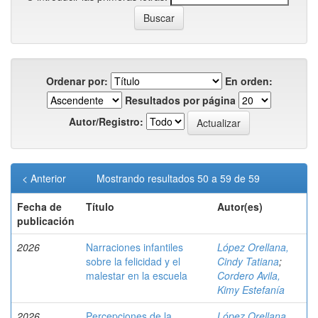
Ordenar por:
En orden:
Resultados por página
Autor/Registro:
< Anterior
Mostrando resultados 50 a 59 de 59
Fecha de
Título
Autor(es)
publicación
2026
Narraciones infantiles
López Orellana,
sobre la felicidad y el
Cindy Tatiana
;
malestar en la escuela
Cordero Avila,
Kimy Estefanía
2026
Percepciones de la
López Orellana,