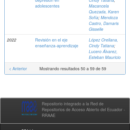
depresión en
Cindy Tatiana
;
adolescentes
Macancela
Quezada, Karen
Sofía
;
Mendoza
Castro, Damaris
Gisselle
2022
Revisión en el eje
López Orellana,
enseñanza-aprendizaje
Cindy Tatiana
;
Lucero Álvarez,
Esteban Mauricio
< Anterior
Mostrando resultados 50 a 59 de 59
Repositorio integrado a la Red de
Repositorios de Acceso Abierto del Ecuador -
RRAAE